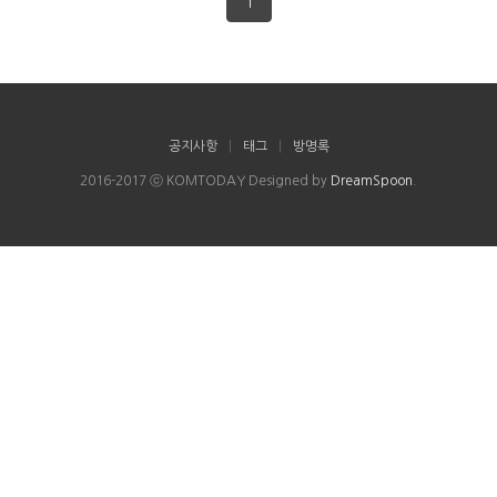
1
공지사항
|
태그
|
방명록
2016-2017 ⓒ KOMTODAY Designed by
DreamSpoon
.