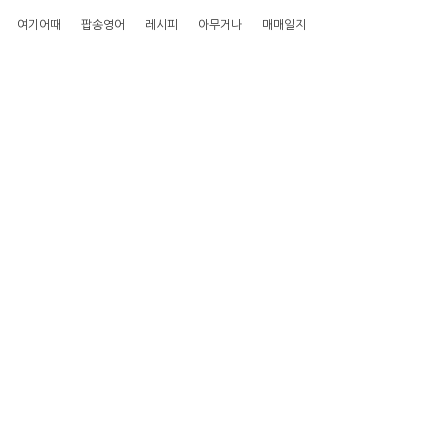
여기어때
팝송영어
레시피
아무거나
매매일지