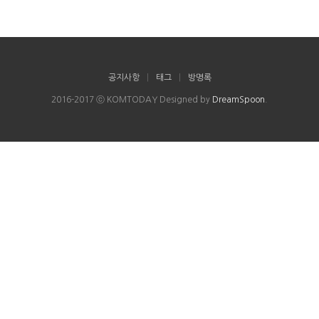
공지사항
|
태그
|
방명록
2016-2017 ⓒ KOMTODAY Designed by
DreamSpoon
.