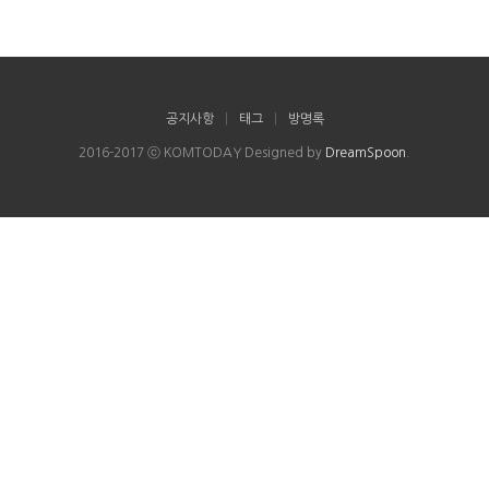
공지사항
|
태그
|
방명록
2016-2017 ⓒ KOMTODAY Designed by
DreamSpoon
.