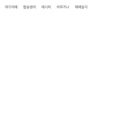
여기어때
팝송영어
레시피
아무거나
매매일지