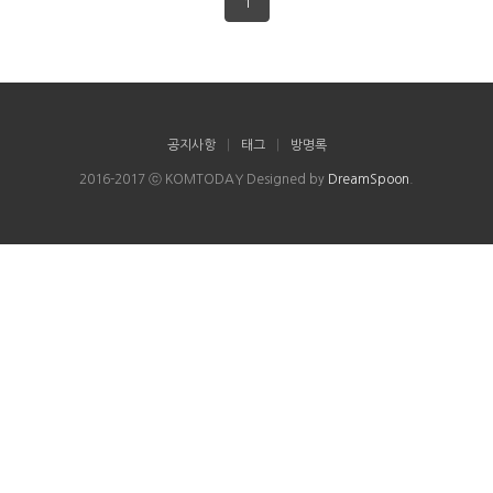
1
공지사항
|
태그
|
방명록
2016-2017 ⓒ KOMTODAY Designed by
DreamSpoon
.