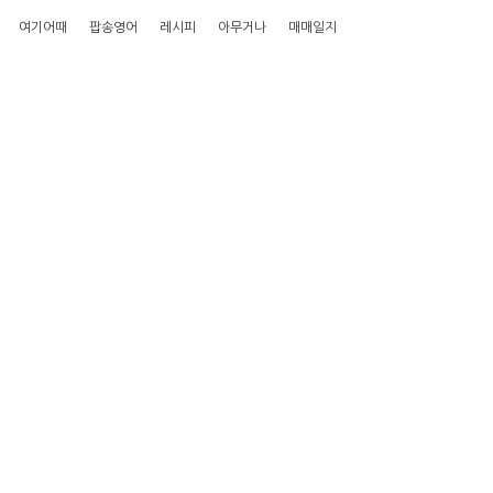
여기어때
팝송영어
레시피
아무거나
매매일지