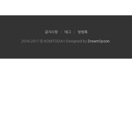
공지사항
|
태그
|
방명록
2016-2017 ⓒ KOMTODAY Designed by
DreamSpoon
.