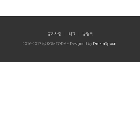
공지사항
|
태그
|
방명록
2016-2017 ⓒ KOMTODAY Designed by
DreamSpoon
.