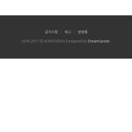
공지사항
|
태그
|
방명록
2016-2017 ⓒ KOMTODAY Designed by
DreamSpoon
.