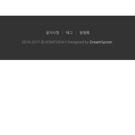
공지사항
|
태그
|
방명록
2016-2017 ⓒ KOMTODAY Designed by
DreamSpoon
.