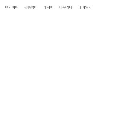
여기어때
팝송영어
레시피
아무거나
매매일지