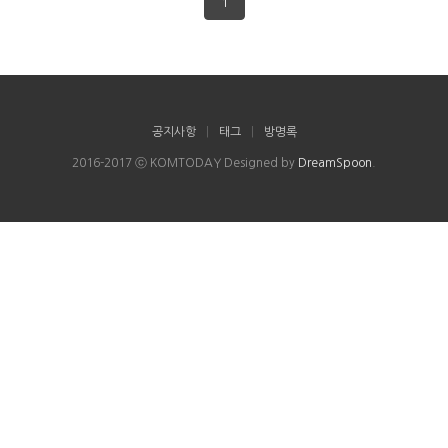
1
공지사항
|
태그
|
방명록
2016-2017 ⓒ KOMTODAY Designed by
DreamSpoon
.