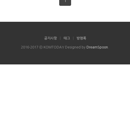
1
공지사항
|
태그
|
방명록
2016-2017 ⓒ KOMTODAY Designed by
DreamSpoon
.