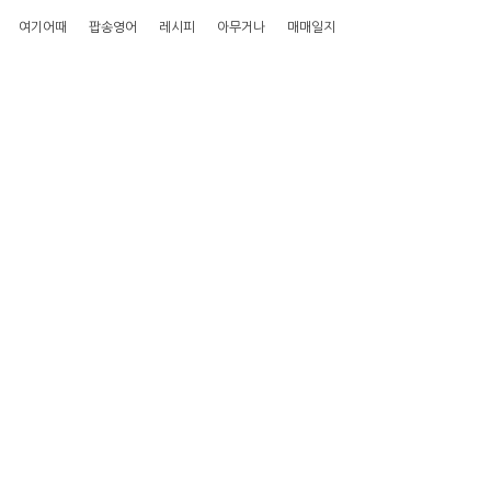
여기어때
팝송영어
레시피
아무거나
매매일지