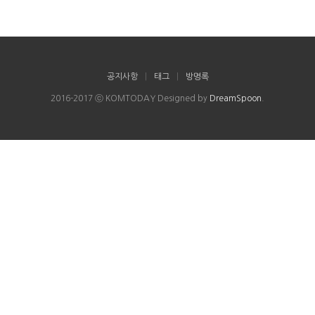
공지사항
|
태그
|
방명록
2016-2017 ⓒ KOMTODAY Designed by
DreamSpoon
.