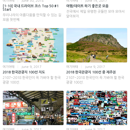
여기어때
|
June 30, 2018
여기어때
|
June 14, 2017
[1-10] 국내 드라이브 코스 Top 50 #1
여행/데이트 하기 좋은곳 모음
Start
전국에서 제일 유명한 곳들만 모아 모아서
우리나라의 아름다움을 만끽할 수 있는 길
알아보자.
모음 첫번째.
여기어때
|
June 9, 2017
여기어때
|
June 9, 2017
2018 한국관광지 100선 지도
2018 한국관광지 100선 중 제주권
2107~2018 한국인이 꼭 가봐야 할 한국
2107~2018 한국인이 꼭 가봐야 할 한국
광광 100선.
광광 100선.
여기어때
|
June 9, 2017
여기어때
|
June 9, 2017