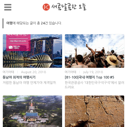
새콤달콤한 오늘
여행
에 해당되는 글이 총
24
건 있습니다.
여기어때
|
August 20, 2018
여기어때
|
July 19, 2018
동남아 최적의 여행시기
[81-100]국내 여행지 Top 100 #5
저렴한 동남아 여행 언제가야 제격일까.
한국관광공사 '대한민국구석구석'에서 알려
드려요.