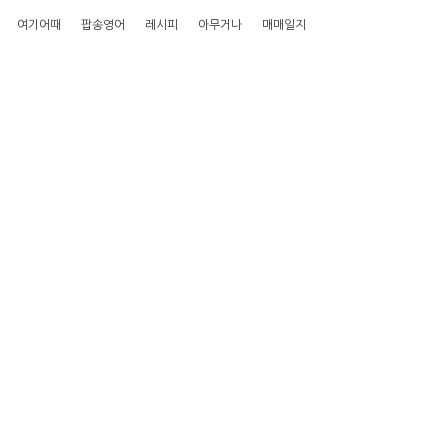
여기어때
팝송영어
레시피
아무거나
매매일지