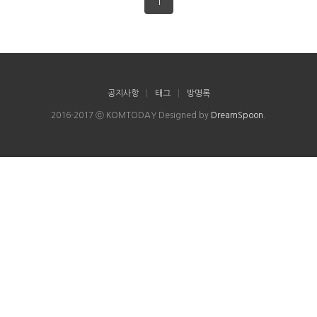
1
공지사항
|
태그
|
방명록
2016-2017 ⓒ KOMTODAY Designed by
DreamSpoon
.