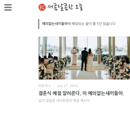
새콤달콤한 오늘
예의없는새끼들아
에 해당되는 글이 총
1
건 있습니다.
아무거나
|
July 27, 2018
결혼식 예절 알려준다, 이 예의없는새끼들아.
입이 걸걸한 네이트판의 예절 제시자.