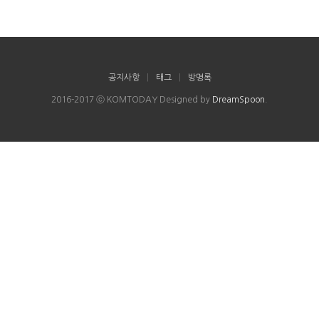
공지사항
|
태그
|
방명록
2016-2017 ⓒ KOMTODAY Designed by
DreamSpoon
.