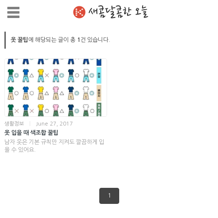
새콤달콤한 오늘
옷 꿀팁
에 해당되는 글이 총
1
건 있습니다.
생활정보
|
June 27, 2017
옷 입을 때 색조합 꿀팁
남자 옷은 기본 규칙만 지켜도 깔끔하게 입
을 수 있어요.
1