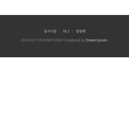
공지사항
|
태그
|
방명록
2016-2017 ⓒ KOMTODAY Designed by
DreamSpoon
.