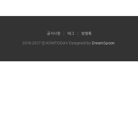
공지사항
|
태그
|
방명록
2016-2017 ⓒ KOMTODAY Designed by
DreamSpoon
.