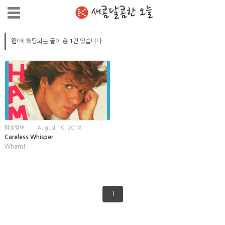
새콤달콤한 오늘
왬!
에 해당되는 글이 총
1
건 있습니다.
팝송영어
|
August 10, 2018
Careless Whisper
Wham!
1