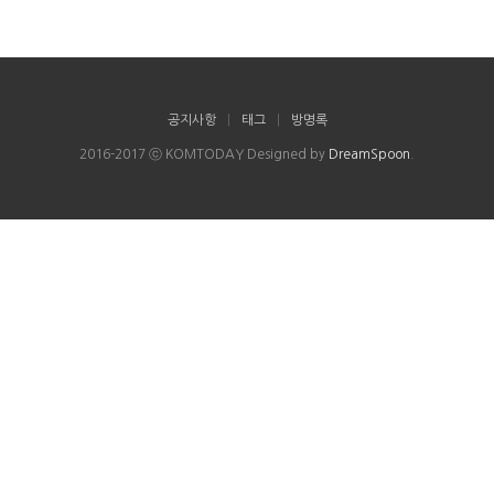
공지사항
|
태그
|
방명록
2016-2017 ⓒ KOMTODAY Designed by
DreamSpoon
.