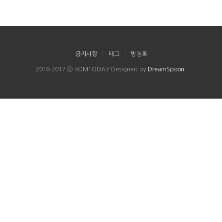
공지사항
|
태그
|
방명록
2016-2017 ⓒ KOMTODAY Designed by
DreamSpoon
.