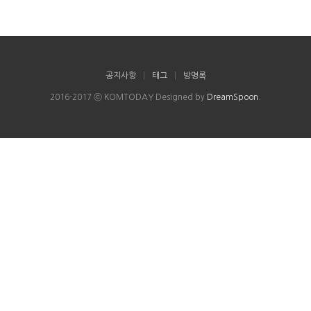
공지사항
|
태그
|
방명록
2016-2017 ⓒ KOMTODAY Designed by
DreamSpoon
.