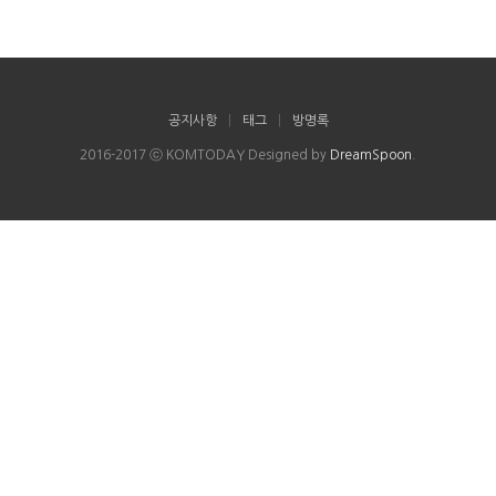
공지사항
|
태그
|
방명록
2016-2017 ⓒ KOMTODAY Designed by
DreamSpoon
.