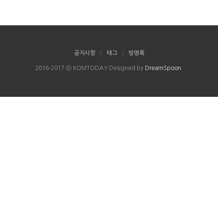
공지사항
|
태그
|
방명록
2016-2017 ⓒ KOMTODAY Designed by
DreamSpoon
.