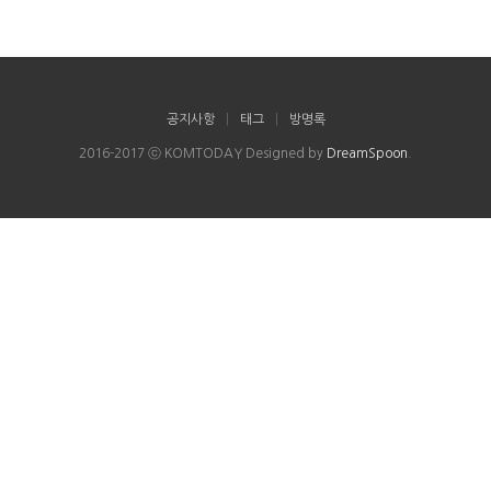
공지사항
|
태그
|
방명록
2016-2017 ⓒ KOMTODAY Designed by
DreamSpoon
.