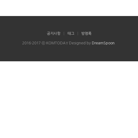
공지사항
|
태그
|
방명록
2016-2017 ⓒ KOMTODAY Designed by
DreamSpoon
.