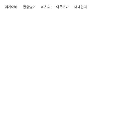
여기어때
팝송영어
레시피
아무거나
매매일지