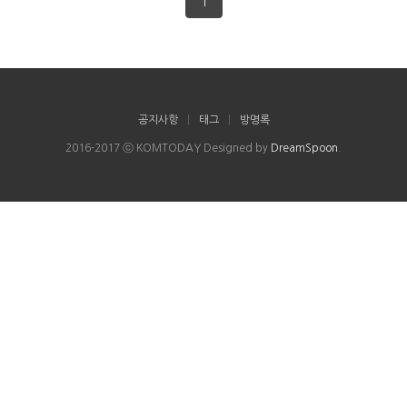
1
공지사항
|
태그
|
방명록
2016-2017 ⓒ KOMTODAY Designed by
DreamSpoon
.