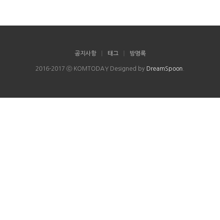
공지사항
|
태그
|
방명록
2016-2017 ⓒ KOMTODAY Designed by
DreamSpoon
.