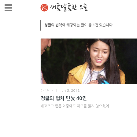
새콤달콤한 오늘
정글의 법칙
에 해당되는 글이 총
1
건 있습니다.
아무거나
|
July 3, 2018
정글의 법치 민낯 40인
배고프고 힘든 와중에도 미모를 잃지 않으셨어.