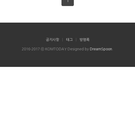
1
공지사항
|
태그
|
방명록
2016-2017 ⓒ KOMTODAY Designed by
DreamSpoon
.