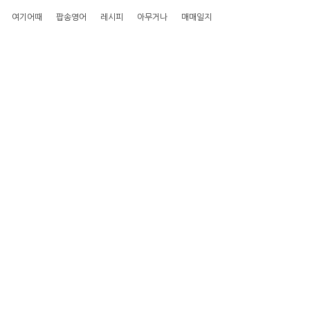
여기어때
팝송영어
레시피
아무거나
매매일지