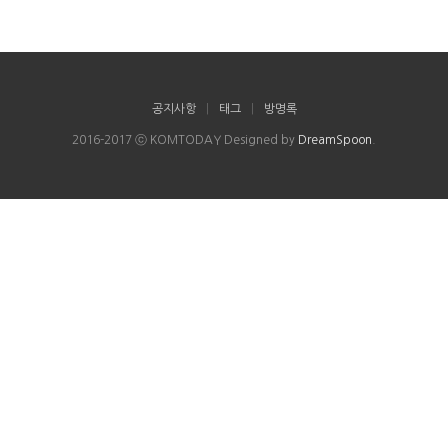
공지사항
|
태그
|
방명록
2016-2017 ⓒ KOMTODAY Designed by
DreamSpoon
.