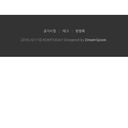
공지사항
|
태그
|
방명록
2016-2017 ⓒ KOMTODAY Designed by
DreamSpoon
.