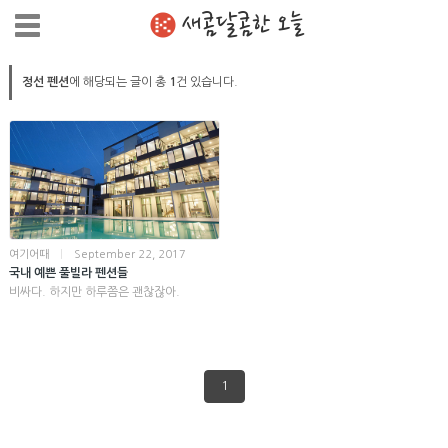
새콤달콤한 오늘
정선 펜션
에 해당되는 글이 총
1
건 있습니다.
여기어때
|
September 22, 2017
국내 예쁜 풀빌라 펜션들
비싸다. 하지만 하루쯤은 괜찮잖아.
1