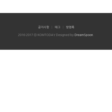
공지사항
|
태그
|
방명록
2016-2017 ⓒ KOMTODAY Designed by
DreamSpoon
.