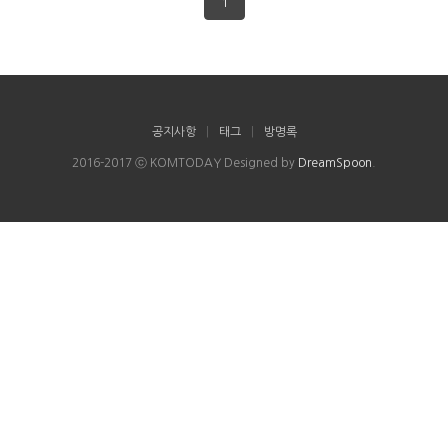
1
공지사항
|
태그
|
방명록
2016-2017 ⓒ KOMTODAY Designed by
DreamSpoon
.