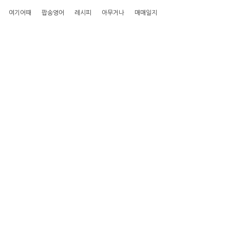
여기어때
팝송영어
레시피
아무거나
매매일지