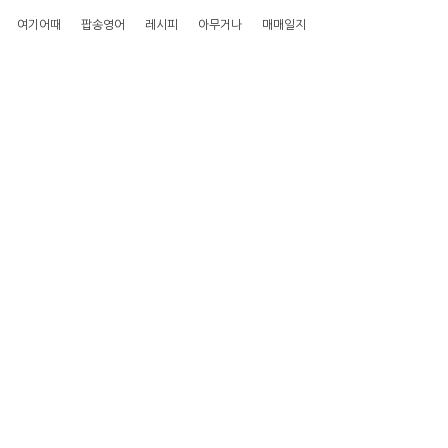
여기어때
팝송영어
레시피
아무거나
매매일지