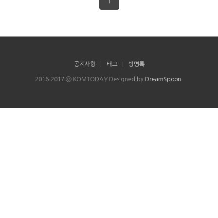
1
공지사항
|
태그
|
방명록
2016-2017 ⓒ KOMTODAY Designed by
DreamSpoon
.