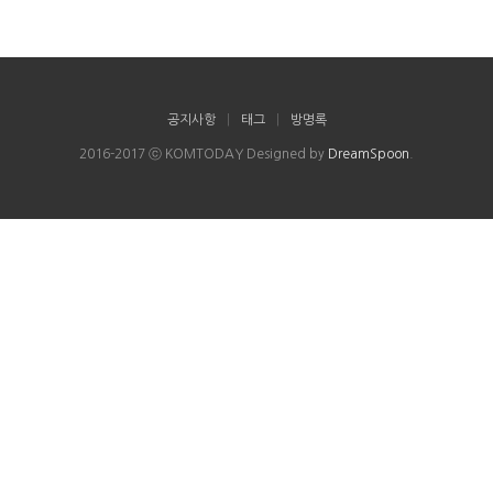
공지사항
|
태그
|
방명록
2016-2017 ⓒ KOMTODAY Designed by
DreamSpoon
.