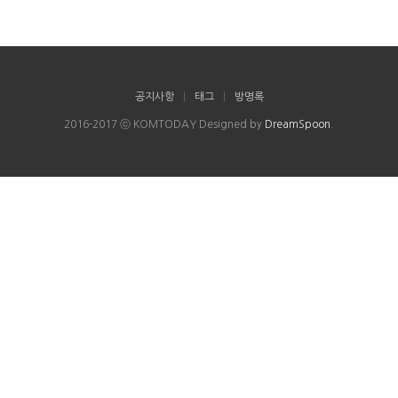
공지사항
|
태그
|
방명록
2016-2017 ⓒ KOMTODAY Designed by
DreamSpoon
.