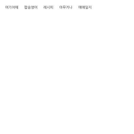
여기어때
팝송영어
레시피
아무거나
매매일지