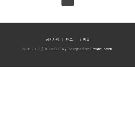
1
공지사항
|
태그
|
방명록
2016-2017 ⓒ KOMTODAY Designed by
DreamSpoon
.