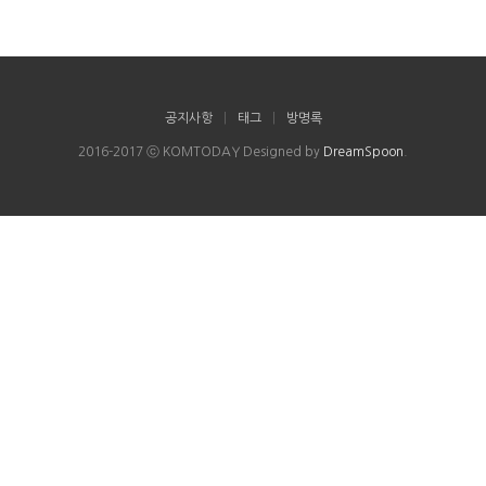
공지사항
|
태그
|
방명록
2016-2017 ⓒ KOMTODAY Designed by
DreamSpoon
.