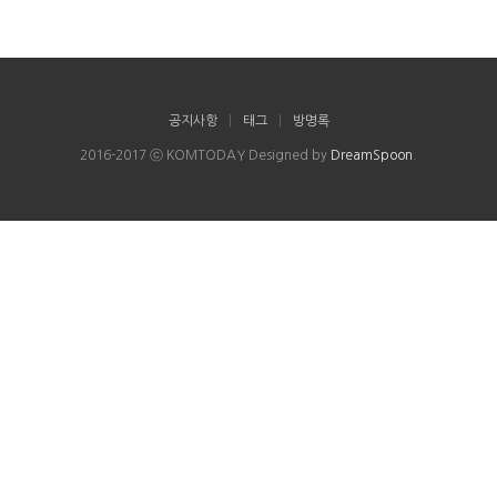
공지사항
|
태그
|
방명록
2016-2017 ⓒ KOMTODAY Designed by
DreamSpoon
.