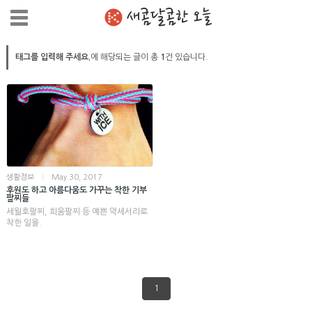
새콤달콤한 오늘
태그를 입력해 주세요.
에 해당되는 글이 총
1
건 있습니다.
생활정보
|
May 30, 2017
후원도 하고 아름다움도 가꾸는 착한 기부
팔찌들
세월호팔찌, 희움팔찌 등 예쁜 악세서리로
착한 일을.
1