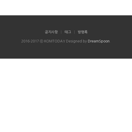
공지사항
|
태그
|
방명록
2016-2017 ⓒ KOMTODAY Designed by
DreamSpoon
.