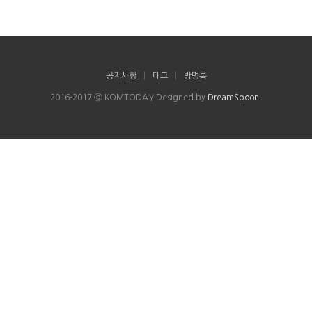
공지사항
|
태그
|
방명록
2016-2017 ⓒ KOMTODAY Designed by
DreamSpoon
.