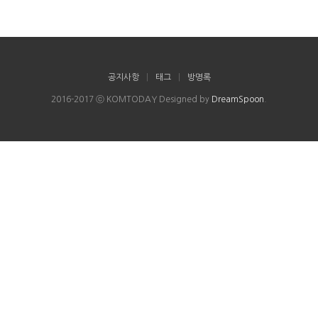
공지사항
|
태그
|
방명록
2016-2017 ⓒ KOMTODAY Designed by
DreamSpoon
.