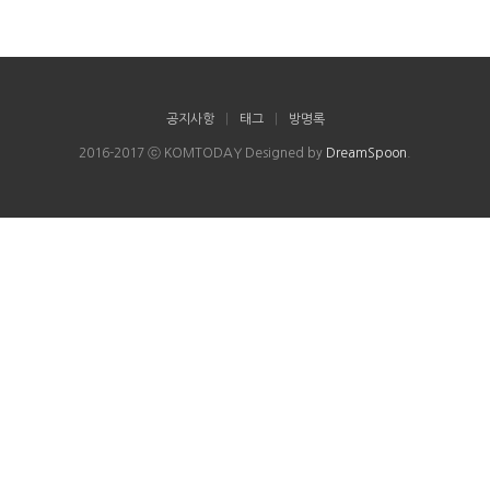
공지사항
|
태그
|
방명록
2016-2017 ⓒ KOMTODAY Designed by
DreamSpoon
.