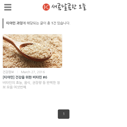
새콤달콤한 오늘
티아민 과잉
에 해당되는 글이 총
1
건 있습니다.
건강정보
|
March 27, 2016
[티아민] 건강을 위한 비타민 #6
비타민의 효능, 음식, 권장량 등 완벽한 정
보 모음 여섯번째.
1