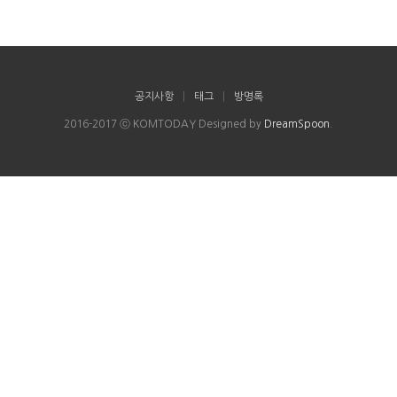
공지사항
|
태그
|
방명록
2016-2017 ⓒ KOMTODAY Designed by
DreamSpoon
.