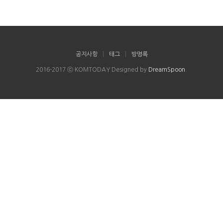
공지사항
|
태그
|
방명록
2016-2017 ⓒ KOMTODAY Designed by
DreamSpoon
.