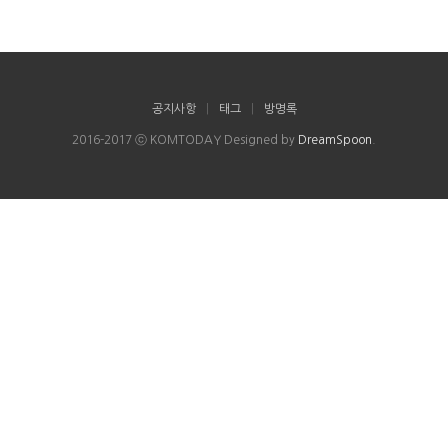
공지사항
|
태그
|
방명록
2016-2017 ⓒ KOMTODAY Designed by
DreamSpoon
.