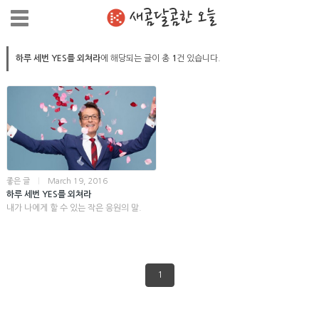
새콤달콤한 오늘
하루 세번 YES를 외쳐라
에 해당되는 글이 총
1
건 있습니다.
좋은 글
|
March 19, 2016
하루 세번 YES를 외쳐라
내가 나에게 할 수 있는 작은 응원의 말.
1