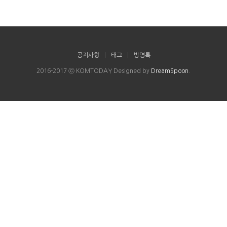
공지사항
|
태그
|
방명록
2016-2017 ⓒ KOMTODAY Designed by
DreamSpoon
.