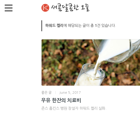
새콤달콤한 오늘
하워드 켈리
에 해당되는 글이 총
1
건 있습니다.
좋은 글
|
June 5, 2017
우유 한잔의 치료비
존스 홉킨스 병원 창설자 하워드 켈리 실화.