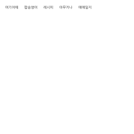
여기어때
팝송영어
레시피
아무거나
매매일지