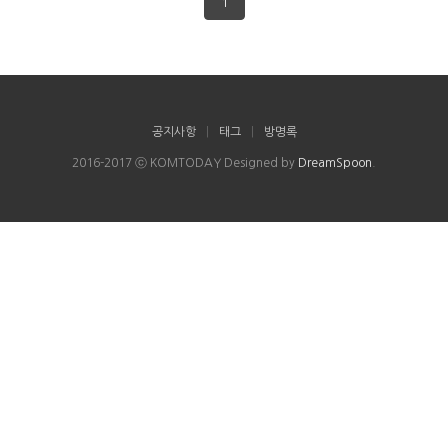
1
공지사항
|
태그
|
방명록
2016-2017 ⓒ KOMTODAY Designed by
DreamSpoon
.