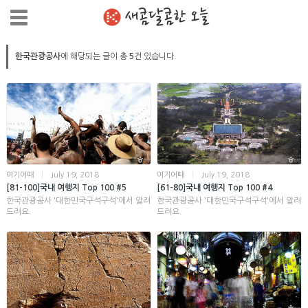
새콤달콤한 오늘
한국관광공사
에 해당되는 글이 총
5
건 있습니다.
여기어때
|
July 19, 2018
여기어때
|
July 19, 2018
[81-100]국내 여행지 Top 100 #5
[61-80]국내 여행지 Top 100 #4
한국관광공사 '대한민국구석구석'에서 알려
한국관광공사 '대한민국구석구석'에서 알려
드려요.
드려요.