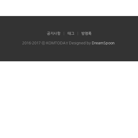
공지사항
|
태그
|
방명록
2016-2017 ⓒ KOMTODAY Designed by
DreamSpoon
.