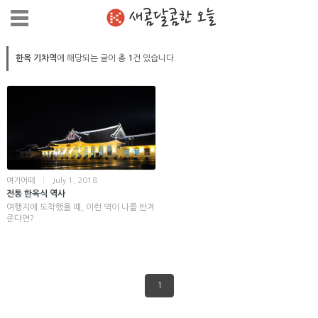
새콤달콤한 오늘
한옥 기차역
에 해당되는 글이 총
1
건 있습니다.
여기어때
|
July 1, 2018
전통 한옥식 역사
여행지에 도착했을 때, 이런 역이 나를 반겨
준다면?
1