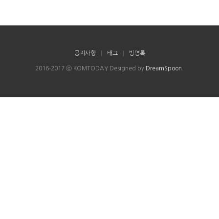
공지사항
|
태그
|
방명록
2016-2017 ⓒ KOMTODAY Designed by
DreamSpoon
.