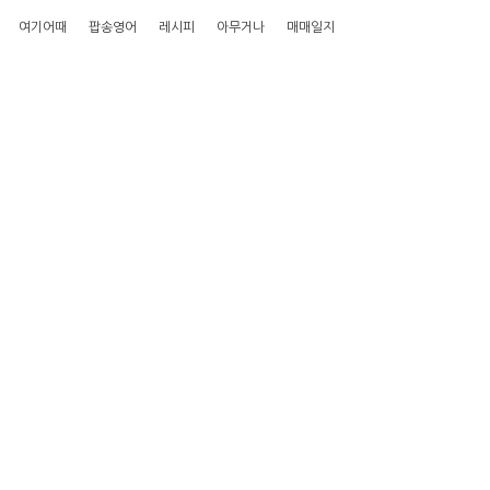
여기어때
팝송영어
레시피
아무거나
매매일지